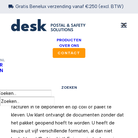

Gratis Benelux verzending vanaf €250 (excl. BTW)
PRODUCTEN
OVER ONS
CONTACT
NL
R
N
Paklijsten
ZOEKEN
Ontdek ons gamma in packinglists of
documentenzakjes. Geschikt om leveringsnota en/of
facturen in te deponeren en op colli of pallet te
kleven. Uw klant ontvangt de documenten zonder dat
het pakket geopend hoeft te worden. U heeft de
keuze uit vijf verschillende formaten, al dan niet