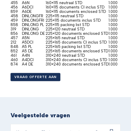
455
A6N
160×115 neutraal STD
1.000
456
A6DCI
160×115 documents CI inclus STD
1.000
859
A6DE
160×115 documents enclosed STD
1.000
458
DINLONGFR
225×115 neutraal STD
1.000
459
DINLONGFRI
225×115 documents inclus STD
1.000
858
DINLONG PL
225×115 packing list STD
1.000
319
DINLONG
225×120 neutraal STD
1.000
856
DINLONG DE
225×120 documents enclosed STD
1.000
457
A5N
225×165 neutraal STD
1.000
212
A5DCI
225×165 documents CI inclus STD
1.000
848
A5 PL
225×165 packing list STD
1.000
852
A5 DE
225×165 documents enclosed STD
1.000
461
A4N
310×240 neutraal STD
1.000
460
A4DCI
310×240 documents CI inclus STD
1.000
874
A4 DE
310×240 documents enclosed STD
1.000
VRAAG OFFERTE AAN
Veelgestelde vragen