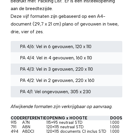
bedrukt met 'Packing List'. Er is een insteekopening
aan de breedtezijde.
Deze vijf formaten zijn gebaseerd op een A4-
document (29,7 x 21 cm) plano of gevouwen in twee,
drie, vier of zes.
PA 4/6: Vel in 6 gevouwen, 120 x 110
PA 4/4: Vel in 4 gevouwen, 160 x 110
PA 4/3: Vel in 3 gevouwen, 220 x 110
PA 4/2: Vel in 2 gevouwen, 220 x 160
PA 4/1: Vel ongevouwen, 305 x 230
Afwijkende formaten zijn verkrijgbaar op aanvraag.
CODE
REFERENTIE
OPENING x HOOGTE
DOOS
915
A7N
115×95 neutraal STD
1.000
791
A8N
120×115 neutraal STD
1.000
494
A8DCI
120×115 documents CI inclus STD
1.000