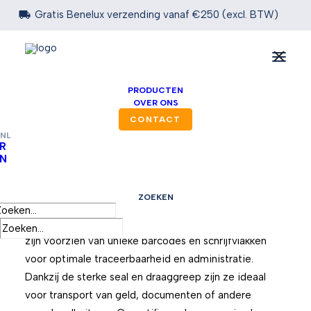

Gratis Benelux verzending vanaf €250 (excl. BTW)
PRODUCTEN
OVER ONS
CONTACT
NL
R
N
Muntzakken
ZOEKEN
Beveilig uw waardevolle inhoud met onze stevige en
betrouwbare muntzakken. Deze verzegelbare zakken
zijn voorzien van unieke barcodes en schrijfvlakken
voor optimale traceerbaarheid en administratie.
Dankzij de sterke seal en draaggreep zijn ze ideaal
voor transport van geld, documenten of andere